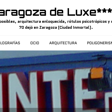
aragoza de Luxe***
sibles, arquitectura enloquecida, rótulos psicotrópicos y o
70 dejó en Zaragoza (Ciudad Inmortal).
LOGRAFÍAS
OCIO
ARQUITECTURA
POLIGONERI