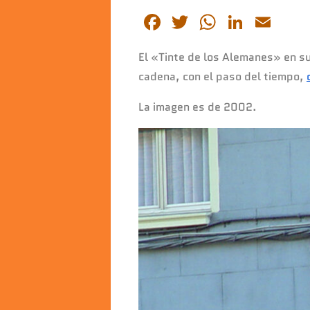
F
T
W
Li
E
a
wi
h
n
m
El «Tinte de los Alemanes» en su
c
tt
at
k
ai
cadena, con el paso del tiempo,
e
er
s
e
l
b
A
dI
La imagen es de 2002.
o
p
n
o
p
k