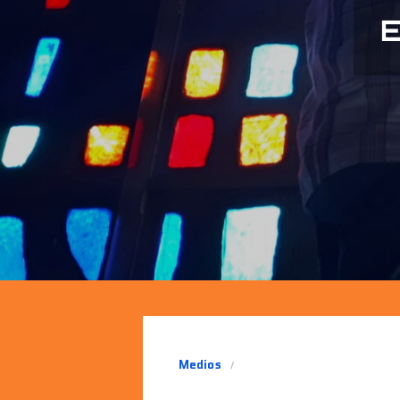
E
Medios