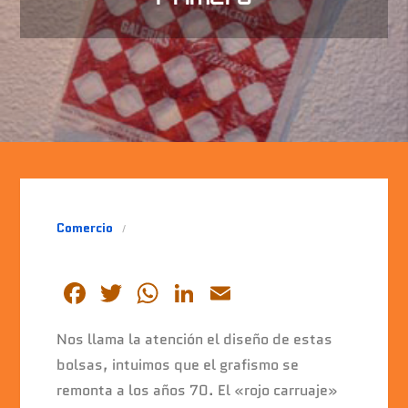
Comercio
F
T
W
Li
E
a
wi
h
n
m
Nos llama la atención el diseño de estas
c
tt
at
k
ai
bolsas, intuimos que el grafismo se
e
er
s
e
l
remonta a los años 70. El «rojo carruaje»