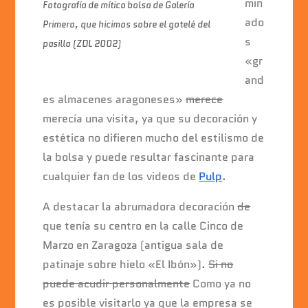
min
Fotografía de mítica bolsa de Galería
ado
Primero, que hicimos sobre el gotelé del
s
pasillo (ZDL 2002)
«gr
and
es almacenes aragoneses»
merece
merecía una visita, ya que su decoración y
estética no difieren mucho del estilismo de
la bolsa y puede resultar fascinante para
cualquier fan de los videos de
Pulp
.
A destacar la abrumadora decoración
de
que tenía su centro en la calle Cinco de
Marzo en Zaragoza (antigua sala de
patinaje sobre hielo «El Ibón»).
Si no
puede acudir personalmente
Como ya no
es posible visitarlo ya que la empresa se