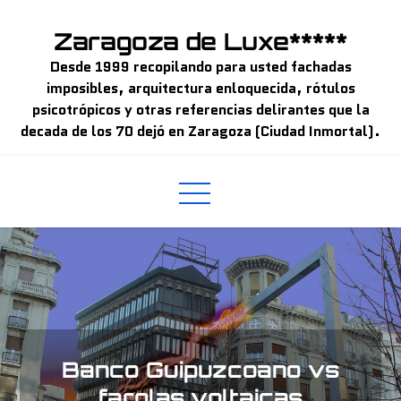
Skip
to
Zaragoza de Luxe*****
content
Desde 1999 recopilando para usted fachadas
imposibles, arquitectura enloquecida, rótulos
psicotrópicos y otras referencias delirantes que la
decada de los 70 dejó en Zaragoza (Ciudad Inmortal).
Banco Guipuzcoano vs
farolas voltaicas