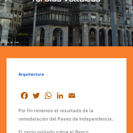
Arquitectura
F
T
W
Li
E
a
wi
h
n
m
Por fin tenemos el resultado de la
c
tt
at
k
ai
remodelación del Paseo de Independencia.
e
er
s
e
l
El zarrio oxidado sobre el Banco