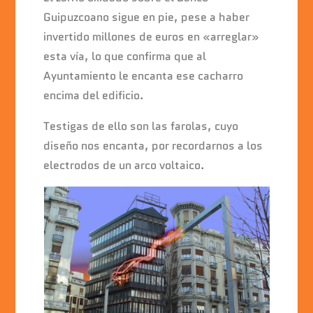
b
A
dI
o
p
n
Guipuzcoano sigue en pie, pese a haber
invertido millones de euros en «arreglar»
o
p
esta vía, lo que confirma que al
k
Ayuntamiento le encanta ese cacharro
encima del edificio.
Testigas de ello son las farolas, cuyo
diseño nos encanta, por recordarnos a los
electrodos de un arco voltaico.