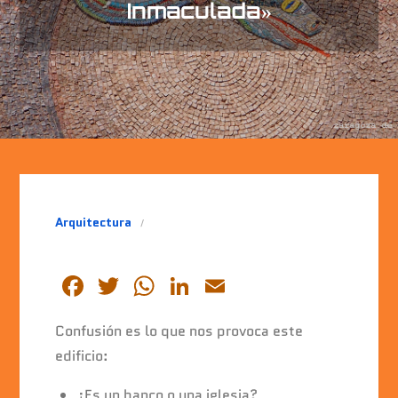
Inmaculada»
Arquitectura
F
T
W
Li
E
a
wi
h
n
m
Confusión es lo que nos provoca este
c
tt
at
k
ai
edificio:
e
er
s
e
l
¿Es un banco o una iglesia?