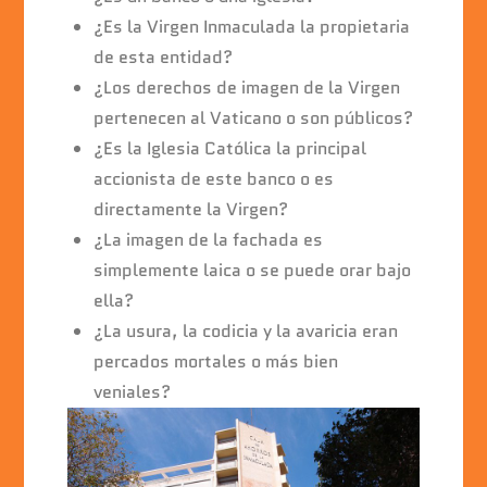
b
A
dI
o
p
n
¿Es la Virgen Inmaculada la propietaria
de esta entidad?
o
p
¿Los derechos de imagen de la Virgen
k
pertenecen al Vaticano o son públicos?
¿Es la Iglesia Católica la principal
accionista de este banco o es
directamente la Virgen?
¿La imagen de la fachada es
simplemente laica o se puede orar bajo
ella?
¿La usura, la codicia y la avaricia eran
percados mortales o más bien
veniales?