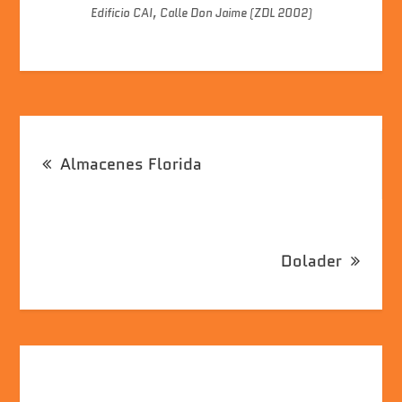
Edificio CAI, Calle Don Jaime (ZDL 2002)
2012)
Navegación
Almacenes Florida
de
entradas
Dolader