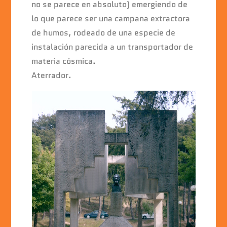
b
A
dI
no se parece en absoluto) emergiendo de
o
p
n
lo que parece ser una campana extractora
o
p
de humos, rodeado de una especie de
k
instalación parecida a un transportador de
materia cósmica.
Aterrador.