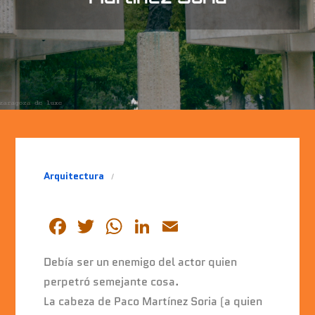
Arquitectura
F
T
W
Li
E
a
wi
h
n
m
Debía ser un enemigo del actor quien
c
tt
at
k
ai
perpetró semejante cosa.
e
er
s
e
l
La cabeza de Paco Martínez Soria (a quien