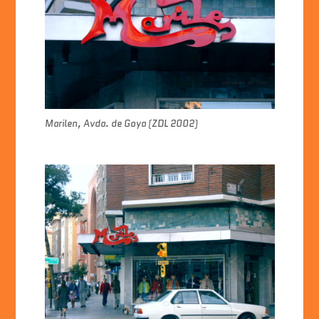
b
A
dI
o
p
n
o
p
k
Marilen, Avda. de Goya (ZDL 2002)