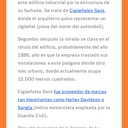
b
A
dI
este edificio industrial por la estructura de
o
p
n
su fachada. Se trata de
Cigüeñales Sanz
,
o
p
donde el arquitecto quiso representar un
k
cigüeñal (pieza del motor del automóvil).
Segundos después la mirada se clava en el
rótulo del edificio, probablemente del año
1988, año en que la empresa trasladó sus
instalaciones a este polígono desde otro
más urbano, donde actualmente ocupa
15.000 metros cuadrados.
Cigüeñales Sanz
fue proveedor de marcas
tan importantes como Harley Davidson o
Sangla
(mítica motocicleta empleada por la
Guardia Civil).