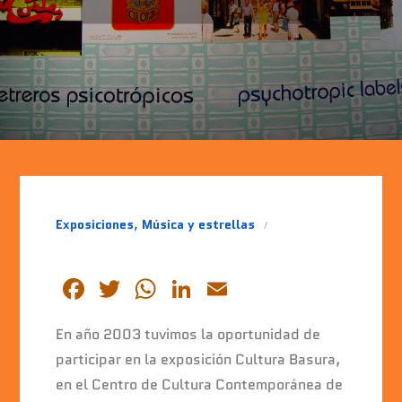
Exposiciones
,
Música y estrellas
F
T
W
Li
E
a
wi
h
n
m
En año 2003 tuvimos la oportunidad de
c
tt
at
k
ai
participar en la exposición Cultura Basura,
e
er
s
e
l
en el Centro de Cultura Contemporánea de