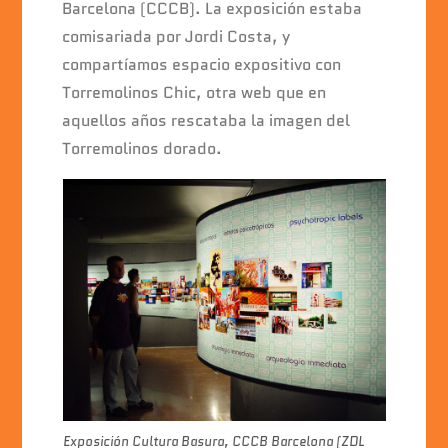
b
A
dI
Barcelona (CCCB). La exposición estaba
o
p
n
comisariada por Jordi Costa, y
o
p
compartíamos espacio expositivo con
k
Torremolinos Chic, otra web que en
aquellos años rescataba la imagen del
Torremolinos dorado.
Exposición Cultura Basura, CCCB Barcelona (ZDL