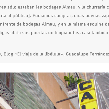
res sólo estaban las bodegas Almau, y la churrería c
enta al público). Podíamos comprar, unas buenas zap
enfrente de bodegas Almau, y en la misma esquina d
igas abría sus puertas un limpiabotas, casi tambié
, Blog «El viaje de la libélula», Guadalupe Ferránd