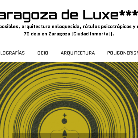
aragoza de Luxe***
sibles, arquitectura enloquecida, rótulos psicotrópicos y o
70 dejó en Zaragoza (Ciudad Inmortal).
LOGRAFÍAS
OCIO
ARQUITECTURA
POLIGONERI